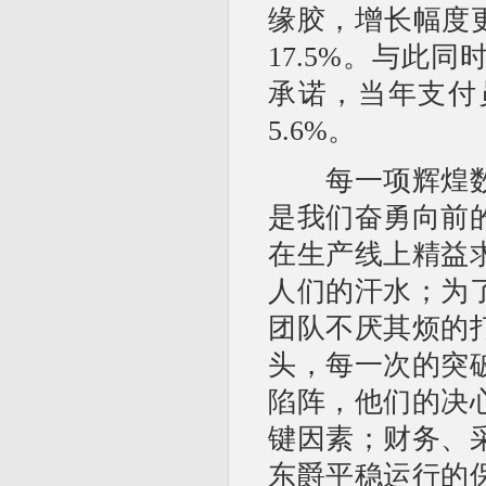
缘胶，增长幅度
17.5%
。与此同
承诺，当年支付
5.6%
。
每一项辉煌数据
是我们奋勇向前
在生产线上精益
人们的汗水；为
团队不厌其烦的
头，每一次的突
陷阵，他们的决
键因素；财务、
东爵平稳运行的