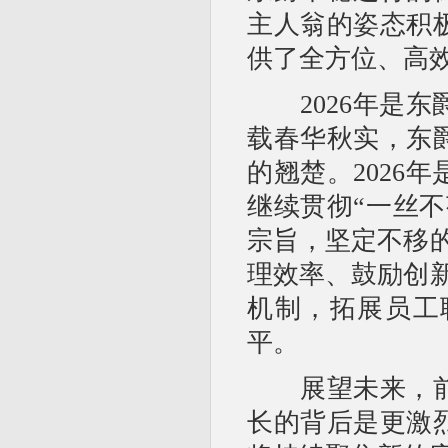
主人翁的姿态积
供了全方位、高
2026年是东
载春华秋实，东
的翘楚。
2026
年
继续贯彻“一丝
宗旨，坚定不移
理效率、鼓励创
机制，拓展员工
平。
展望未来，前方
长的背后是更激