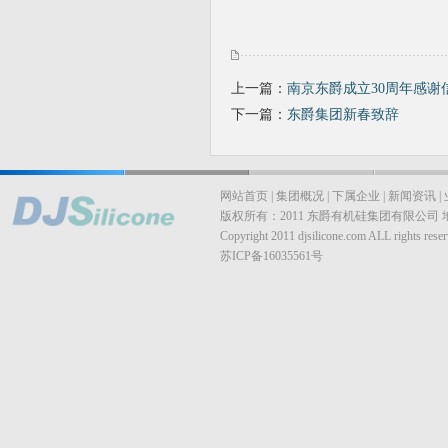
上一篇：
南京东爵成立30周年感谢
下一篇：
东爵集团新春致辞
网站首页
|
集团概况
|
下属企业
|
新闻资讯
|
版权所有：2011 东爵有机硅集团有限公司
Copyright 2011 djsilicone.com ALL rights reser
苏ICP备16035561号