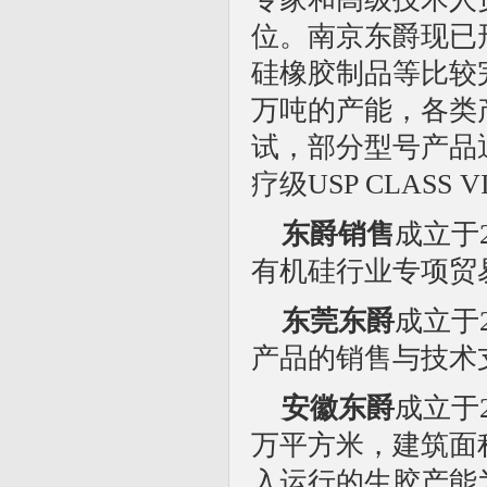
位。南京东爵现已
硅橡胶制品等比较
万吨的产能，各类产
试，部分型号产品通
疗级USP CLAS
东爵销售
成立于
有机硅行业专项贸
东莞东爵
成立于
产品的销售与技术
安徽东爵
成立于
万平方米，建筑面
入运行的生胶产能为