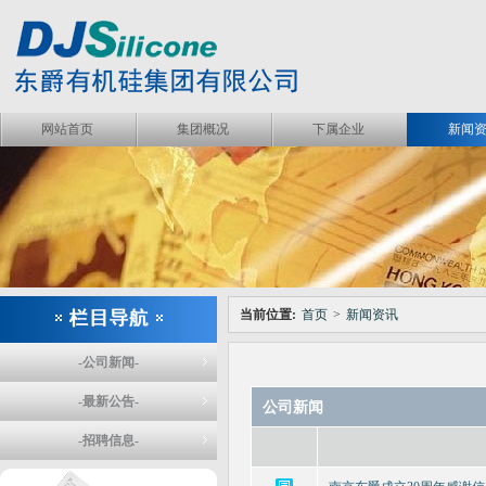
网站首页
集团概况
下属企业
新闻
当前位置:
首页
>
新闻资讯
-公司新闻-
-最新公告-
公司新闻
-招聘信息-